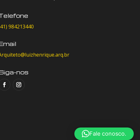
Telefone
(41) 984213440
Email
Arquiteto@luizhenrique.arq.br
Siga-nos
Fale conosco.