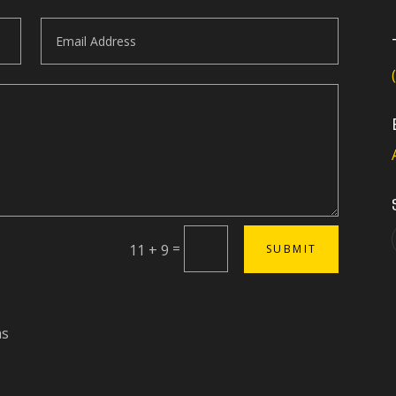
=
11 + 9
SUBMIT
as